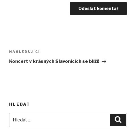
Navigace
pro
Následující
NÁSLEDUJÍCÍ
příspěvek
příspěvek
Koncert v krásných Slavonicích se blíží!
HLEDAT
Hledat:
Hledán