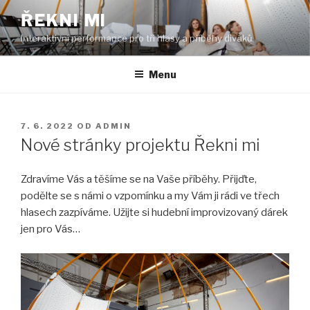
Přejít
ŘEKNI MI
k
Interaktivní performance pro tři hlasy a příběhy diváků
obsahu
webu
Menu
PUBLIKOVÁNO
7. 6. 2022
OD
ADMIN
Nové stránky projektu Řekni mi
Zdravíme Vás a těšíme se na Vaše příběhy. Přijďte,
podělte se s námi o vzpomínku a my Vám ji rádi ve třech
hlasech zazpíváme. Užijte si hudební improvizovaný dárek
jen pro Vás…